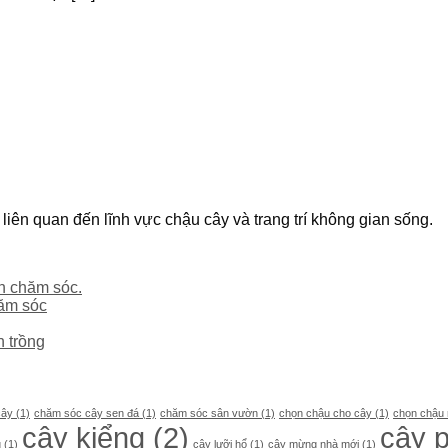
 liên quan đến lĩnh vực chậu cây và trang trí không gian sống.
h chăm sóc.
hăm sóc
h trồng
cây
(1)
chăm sóc cây sen đá
(1)
chăm sóc sân vườn
(1)
chọn chậu cho cây
(1)
chọn chậu 
cây kiểng
(2)
cây 
u
(1)
cây lưỡi hổ
(1)
cây mừng nhà mới
(1)