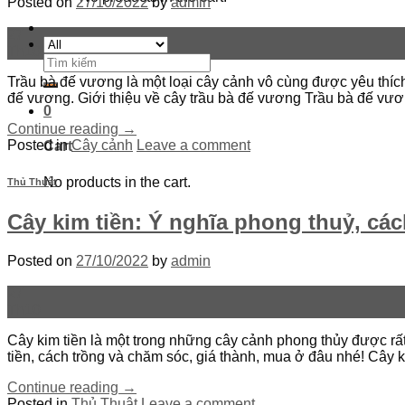
Posted on
27/10/2022
by
admin
27
Th10
Search
for:
Trầu bà đế vương là một loại cây cảnh vô cùng được yêu thích
đế vương. Giới thiệu về cây trầu bà đế vương Trầu bà đế vươ
0
Continue reading
→
Posted in
Cây cảnh
Leave a comment
Cart
No products in the cart.
Thủ Thuật
Cây kim tiền: Ý nghĩa phong thuỷ, cá
Posted on
27/10/2022
by
admin
27
Th10
Cây kim tiền là một trong những cây cảnh phong thủy được rấ
tiền, cách trồng và chăm sóc, giá thành, mua ở đâu nhé! Cây k
Continue reading
→
Posted in
Thủ Thuật
Leave a comment