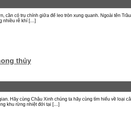
lớn, cần có trụ chính giữa để leo tròn xung quanh. Ngoài tên Trâ
hiều rễ khí […]
hong thủy
ian. Hãy cùng Chậu Xinh chúng ta hãy cùng tìm hiểu về loại c
g khu rừng nhiệt đới tại […]