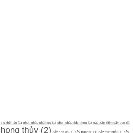
như thế nào
(1)
chọn chậu phù hợp
(1)
chọn chậu thích hợp
(1)
các đặc điểm cây sen đá
phong thủy
(2)
cây sen đá
(1)
cây trang trí
(1)
cây trúc nhật
(1)
cây