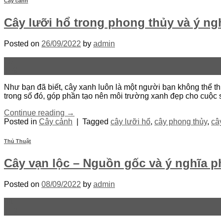
Cây cảnh
Cây lưỡi hổ trong phong thủy và ý ng
Posted on
26/09/2022
by
admin
26
Th9
Như bạn đã biết, cây xanh luôn là một người bạn không thể th
trong số đó, góp phần tạo nên môi trường xanh đẹp cho cuộc
Continue reading
→
Posted in
Cây cảnh
|
Tagged
cây lưỡi hổ
,
cây phong thủy
,
câ
Thủ Thuật
Cây vạn lộc – Nguồn gốc và ý nghĩa 
Posted on
08/09/2022
by
admin
08
Th9