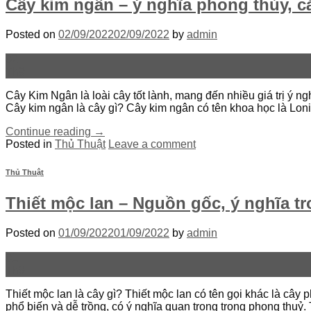
Cây kim ngân – ý nghĩa phong thủy, c
Posted on
02/09/2022
02/09/2022
by
admin
02
Th9
Cây Kim Ngân là loài cây tốt lành, mang đến nhiều giá trị ý
Cây kim ngân là cây gì? Cây kim ngân có tên khoa học là Lon
Continue reading
→
Posted in
Thủ Thuật
Leave a comment
Thủ Thuật
Thiết mộc lan – Nguồn gốc, ý nghĩa t
Posted on
01/09/2022
01/09/2022
by
admin
01
Th9
Thiết mộc lan là cây gì? Thiết mộc lan có tên gọi khác là cây
phổ biến và dễ trồng, có ý nghĩa quan trọng trong phong thuỷ.