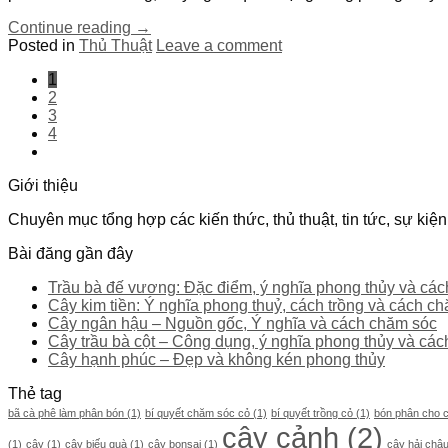
Continue reading
→
Posted in
Thủ Thuật
Leave a comment
1
2
3
4
Giới thiệu
Chuyên mục tổng hợp các kiến thức, thủ thuật, tin tức, sự kiện
Bài đăng gần đây
Trầu bà đế vương: Đặc điểm, ý nghĩa phong thủy và các
Cây kim tiền: Ý nghĩa phong thuỷ, cách trồng và cách c
Cây ngân hậu – Nguồn gốc, Ý nghĩa và cách chăm sóc
Cây trầu bà cột – Công dụng, ý nghĩa phong thủy và các
Cây hạnh phúc – Đẹp và không kén phong thủy
Thẻ tag
bã cà phê làm phân bón
(1)
bí quyết chăm sóc cỏ
(1)
bí quyết trồng cỏ
(1)
bón phân cho 
cây cảnh
(2)
(1)
cây
(1)
cây biếu quà
(1)
cây bonsai
(1)
cây hải châ