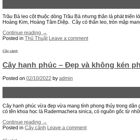
27
Th10
Trầu Bà leo cột thuộc dòng Trầu Bà nhưng thân lá phát triển 
Hoàng Kim, Hoàng Tâm Diệp. Cây có thân leo, tròn mập mang n
Continue reading
→
Posted in
Thủ Thuật
Leave a comment
Cây cảnh
Cây hạnh phúc – Đẹp và không kén p
Posted on
02/10/2022
by
admin
02
Th10
Cây hạnh phúc vừa đẹp vừa mang tính phong thủy trong dân g
có tên khoa học là Radermachera sinica, có nguồn gốc từ nhữn
Continue reading
→
Posted in
Cây cảnh
Leave a comment