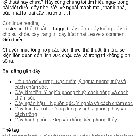
kỹ thuật hay chưa? Hãy cùng chúng tôi tìm hiểu ngay trong
bài viết dưới đây nhé. Với vẻ ngoài mảnh mai, thanh nhã,
trúc nhật là loại cây thường […]
Continue reading
→
Posted in
Thủ Thuật
|
Tagged
cây cảnh
,
cây kiểng
,
cây tốt
cho sứ khỏe
,
cây trang trí
,
cây trúc nhật
Leave a comment
Giới thiệu
Chuyên mục tổng hợp các kiến thức, thủ thuật, tin tức, sự
kiện liên quan đến lĩnh vực chậu cây và trang trí không gian
sống.
Bài đăng gần đây
Trầu bà đế vương: Đặc điểm, ý nghĩa phong thủy và
cách chăm sóc.
Cây kim tiền: Ý nghĩa phong thuỷ, cách trồng và cách
chăm sóc
Cây ngân hậu – Nguồn gốc, Ý nghĩa và cách chăm sóc
Cây trầu bà cột – Công dụng, ý nghĩa phong thủy và
cách trồng
Cây hạnh phúc – Đẹp và không kén phong thủy
Thẻ tag