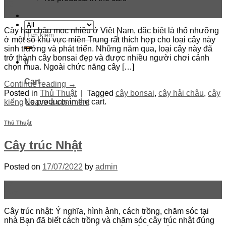
22
Th7
Cây hải châu mọc nhiều ở Việt Nam, đặc biệt là thổ nhưỡng
Search
ở một số khu vực miền Trung rất thích hợp cho loại cây này
for:
sinh trưởng và phát triển. Những năm qua, loại cây này đã
trở thành cây bonsai đẹp và được nhiều người chơi cảnh
0
chọn mua. Ngoài chức năng cây […]
Cart
Continue reading
→
Posted in
Thủ Thuật
|
Tagged
cây bonsai
,
cây hải châu
,
cây
No products in the cart.
kiểng
Leave a comment
Thủ Thuật
Cây trúc Nhật
Posted on
17/07/2022
by
admin
17
Th7
Cây trúc nhật: Ý nghĩa, hình ảnh, cách trồng, chăm sóc tại
nhà Bạn đã biết cách trồng và chăm sóc cây trúc nhật đúng