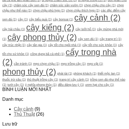
bã cà phê làm phân bón
(1)
bí quyết chăm sóc cỏ
(1)
bí quyết trồng cỏ
(1)
bón phân cho
cây
(1)
chăm sóc cây sen đá
(1)
chăm sóc sân vườn
(1)
chọn chậu cho cây
(1)
chọn
chậu như thế nào
(1)
chọn chậu phù hợp
(1)
chọn chậu thích hợp
(1)
các đặc điểm cây
cây cảnh
(2)
sen đá
(1)
cây
(1)
cây biếu quà
(1)
cây bonsai
(1)
cây kiểng
(2)
cây hải châu
(1)
cây lưỡi hổ
(1)
cây mừng nhà mới
cây phong thủy
(2)
(1)
cây sen đá
(1)
cây trang trí
(1)
cây trúc nhật
(1)
cây tân gia
(1)
cây tốt cho ngôi nhà
(1)
cây tốt cho sức khỏe
(1)
cây
cấy trong nhà
tốt cho sứ khỏe
(1)
công dụng bã cà phê
(1)
(2)
cần tránh
(1)
mẹo chọn chậu
(1)
mẹo trồng cây
(1)
mẹo vặt
(1)
phong thủy
(2)
phát tài
(1)
phóng khách
(1)
thiết mộc lan
(1)
thuốc trừ sâu
(1)
thủ thuật trồng cây
(1)
trang trí cây cảnh
(1)
trồng sen đá như thế nào
(1)
tưới cây
(1)
ý nghĩa phong thủy
(1)
điều đáng lưu ý
(1)
ươm hạt cho cây
(1)
BÌNH LUẬN MỚI NHẤT
Danh mục
Cây cảnh
(9)
Thủ Thuật
(26)
Lưu trữ