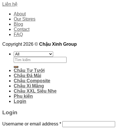
Liên hệ
About
Our Stores
Blog
Contact
FAQ
Copyright 2026 ©
Chậu Xinh Group
Search
for:
Chậu Tự Tưới
Chậu Đá Mài
Chậu Composite
Chậu Xi Măng
Chậu XXL Siêu Nhẹ
Phụ kiện
Login
Login
Username or email address
*