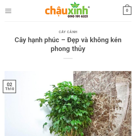
Skip
0
to
content
CÂY CẢNH
Cây hạnh phúc – Đẹp và không kén
phong thủy
02
Th10