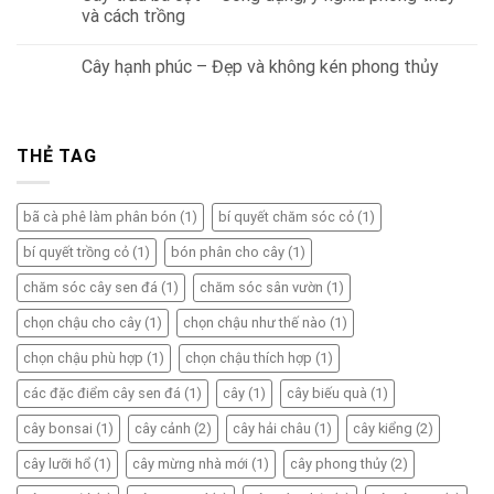
và cách trồng
Cây hạnh phúc – Đẹp và không kén phong thủy
THẺ TAG
bã cà phê làm phân bón
(1)
bí quyết chăm sóc cỏ
(1)
bí quyết trồng cỏ
(1)
bón phân cho cây
(1)
chăm sóc cây sen đá
(1)
chăm sóc sân vườn
(1)
chọn chậu cho cây
(1)
chọn chậu như thế nào
(1)
chọn chậu phù hợp
(1)
chọn chậu thích hợp
(1)
các đặc điểm cây sen đá
(1)
cây
(1)
cây biếu quà
(1)
cây bonsai
(1)
cây cảnh
(2)
cây hải châu
(1)
cây kiểng
(2)
cây lưỡi hổ
(1)
cây mừng nhà mới
(1)
cây phong thủy
(2)