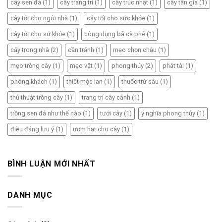
cây sen đá
(1)
cây trang trí
(1)
cây trúc nhật
(1)
cây tân gia
(1)
cây tốt cho ngôi nhà
(1)
cây tốt cho sức khỏe
(1)
cây tốt cho sứ khỏe
(1)
công dụng bã cà phê
(1)
cấy trong nhà
(2)
cần tránh
(1)
mẹo chọn chậu
(1)
mẹo trồng cây
(1)
mẹo vặt
(1)
phong thủy
(2)
phát tài
(1)
phóng khách
(1)
thiết mộc lan
(1)
thuốc trừ sâu
(1)
thủ thuật trồng cây
(1)
trang trí cây cảnh
(1)
trồng sen đá như thế nào
(1)
tưới cây
(1)
ý nghĩa phong thủy
(1)
điều đáng lưu ý
(1)
ươm hạt cho cây
(1)
BÌNH LUẬN MỚI NHẤT
DANH MỤC