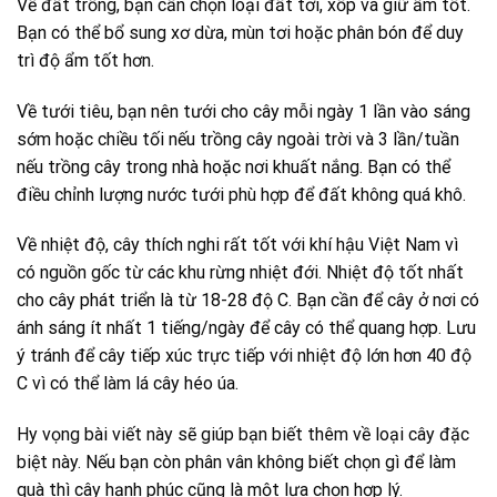
Về đất trồng, bạn cần chọn loại đất tơi, xốp và giữ ẩm tốt.
Bạn có thể bổ sung xơ dừa, mùn tơi hoặc phân bón để duy
trì độ ẩm tốt hơn.
Về tưới tiêu, bạn nên tưới cho cây mỗi ngày 1 lần vào sáng
sớm hoặc chiều tối nếu trồng cây ngoài trời và 3 lần/tuần
nếu trồng cây trong nhà hoặc nơi khuất nắng. Bạn có thể
điều chỉnh lượng nước tưới phù hợp để đất không quá khô.
Về nhiệt độ, cây thích nghi rất tốt với khí hậu Việt Nam vì
có nguồn gốc từ các khu rừng nhiệt đới. Nhiệt độ tốt nhất
cho cây phát triển là từ 18-28 độ C. Bạn cần để cây ở nơi có
ánh sáng ít nhất 1 tiếng/ngày để cây có thể quang hợp. Lưu
ý tránh để cây tiếp xúc trực tiếp với nhiệt độ lớn hơn 40 độ
C vì có thể làm lá cây héo úa.
Hy vọng bài viết này sẽ giúp bạn biết thêm về loại cây đặc
biệt này. Nếu bạn còn phân vân không biết chọn gì để làm
quà thì cây hạnh phúc cũng là một lựa chọn hợp lý.