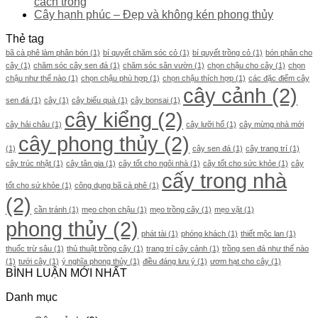
cách trồng
Cây hạnh phúc – Đẹp và không kén phong thủy
Thẻ tag
bã cà phê làm phân bón
(1)
bí quyết chăm sóc cỏ
(1)
bí quyết trồng cỏ
(1)
bón phân cho
cây
(1)
chăm sóc cây sen đá
(1)
chăm sóc sân vườn
(1)
chọn chậu cho cây
(1)
chọn
chậu như thế nào
(1)
chọn chậu phù hợp
(1)
chọn chậu thích hợp
(1)
các đặc điểm cây
cây cảnh
(2)
sen đá
(1)
cây
(1)
cây biếu quà
(1)
cây bonsai
(1)
cây kiểng
(2)
cây hải châu
(1)
cây lưỡi hổ
(1)
cây mừng nhà mới
cây phong thủy
(2)
(1)
cây sen đá
(1)
cây trang trí
(1)
cây trúc nhật
(1)
cây tân gia
(1)
cây tốt cho ngôi nhà
(1)
cây tốt cho sức khỏe
(1)
cây
cấy trong nhà
tốt cho sứ khỏe
(1)
công dụng bã cà phê
(1)
(2)
cần tránh
(1)
mẹo chọn chậu
(1)
mẹo trồng cây
(1)
mẹo vặt
(1)
phong thủy
(2)
phát tài
(1)
phóng khách
(1)
thiết mộc lan
(1)
thuốc trừ sâu
(1)
thủ thuật trồng cây
(1)
trang trí cây cảnh
(1)
trồng sen đá như thế nào
(1)
tưới cây
(1)
ý nghĩa phong thủy
(1)
điều đáng lưu ý
(1)
ươm hạt cho cây
(1)
BÌNH LUẬN MỚI NHẤT
Danh mục