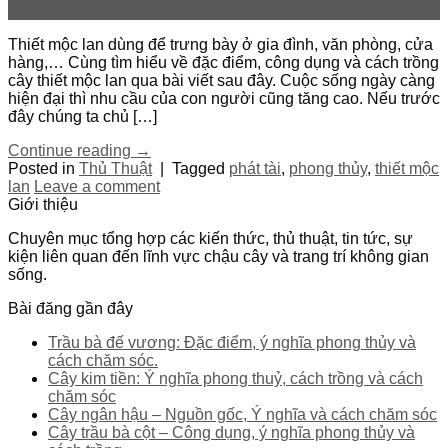
Th7
Thiết mộc lan dùng để trưng bày ở gia đình, văn phòng, cửa
hàng,… Cùng tìm hiểu về đặc điểm, công dụng và cách trồng
cây thiết mộc lan qua bài viết sau đây. Cuộc sống ngày càng
hiện đại thì nhu cầu của con người cũng tăng cao. Nếu trước
đây chúng ta chủ […]
Continue reading
→
Posted in
Thủ Thuật
|
Tagged
phát tài
,
phong thủy
,
thiết mộc
lan
Leave a comment
Giới thiệu
Chuyên mục tổng hợp các kiến thức, thủ thuật, tin tức, sự
kiện liên quan đến lĩnh vực chậu cây và trang trí không gian
sống.
Bài đăng gần đây
Trầu bà đế vương: Đặc điểm, ý nghĩa phong thủy và
cách chăm sóc.
Cây kim tiền: Ý nghĩa phong thuỷ, cách trồng và cách
chăm sóc
Cây ngân hậu – Nguồn gốc, Ý nghĩa và cách chăm sóc
Cây trầu bà cột – Công dụng, ý nghĩa phong thủy và