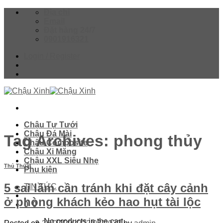
Skip
Địa chỉ
to
Email
content
Đặt hàng 24/7
0901916321
Login / Register
Chậu Tự Tưới
Chậu Đá Mài
Tag Archives:
phong thủy
Chậu Composite
Chậu Xi Măng
Chậu XXL Siêu Nhẹ
Thủ Thuật
Phụ kiện
5 sai lầm cần tránh khi đặt cây cảnh
TIN TỨC
ở phòng khách kẻo hao hụt tài lộc
0
0
No products in the cart.