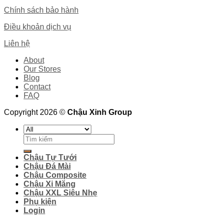
Chính sách bảo hành
Điều khoản dịch vụ
Liên hệ
About
Our Stores
Blog
Contact
FAQ
Copyright 2026 ©
Chậu Xinh Group
Search
for:
Chậu Tự Tưới
Chậu Đá Mài
Chậu Composite
Chậu Xi Măng
Chậu XXL Siêu Nhẹ
Phụ kiện
Login