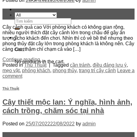
Posted on
26/07/2022
22/08/2022
by
admin
26
Th7
Search
for:
Cây cảnh quá cao Với phòng khách có không gian rộng,
nhiều người thích đặt cây cảnh lớn trong chậu để gây ấn
0
tượng cho khách đến chơi. Nhìn thì có vẻ bề thế nhưng theo
phong thủy đặt cây lớn trong phòng khách là không nên. Cây
càng cao, thậm chí chạm cả vào […]
Cart
Continue reading
→
No products in the cart.
Posted in
Thủ Thuật
|
Tagged
cần tránh
,
điều đáng lưu ý
,
mẹo vặt
,
phóng khách
,
phong thủy
,
trang trí cây cảnh
Leave a
comment
Thủ Thuật
Cây thiết mộc lan: Ý nghĩa, hình ảnh,
cách trồng, chăm sóc tại nhà
Posted on
25/07/2022
22/08/2022
by
admin
25