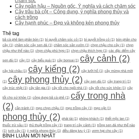
chăm sóc
Cây ngân hậu – Nguồn gốc, Ý nghĩa và cách chăm sóc
Cây trầu bà cột – Công dụng, ý nghĩa phong thủy và
cách trồng
Cây hạnh phúc – Đẹp và không kén phong thủy
Thẻ tag
bã cà phê làm phân bón
(1)
bí quyết chăm sóc cỏ
(1)
bí quyết trồng cỏ
(1)
bón phân cho
cây
(1)
chăm sóc cây sen đá
(1)
chăm sóc sân vườn
(1)
chọn chậu cho cây
(1)
chọn
chậu như thế nào
(1)
chọn chậu phù hợp
(1)
chọn chậu thích hợp
(1)
các đặc điểm cây
cây cảnh
(2)
sen đá
(1)
cây
(1)
cây biếu quà
(1)
cây bonsai
(1)
cây kiểng
(2)
cây hải châu
(1)
cây lưỡi hổ
(1)
cây mừng nhà mới
cây phong thủy
(2)
(1)
cây sen đá
(1)
cây trang trí
(1)
cây trúc nhật
(1)
cây tân gia
(1)
cây tốt cho ngôi nhà
(1)
cây tốt cho sức khỏe
(1)
cây
cấy trong nhà
tốt cho sứ khỏe
(1)
công dụng bã cà phê
(1)
(2)
cần tránh
(1)
mẹo chọn chậu
(1)
mẹo trồng cây
(1)
mẹo vặt
(1)
phong thủy
(2)
phát tài
(1)
phóng khách
(1)
thiết mộc lan
(1)
thuốc trừ sâu
(1)
thủ thuật trồng cây
(1)
trang trí cây cảnh
(1)
trồng sen đá như thế nào
(1)
tưới cây
(1)
ý nghĩa phong thủy
(1)
điều đáng lưu ý
(1)
ươm hạt cho cây
(1)
BÌNH LUẬN MỚI NHẤT