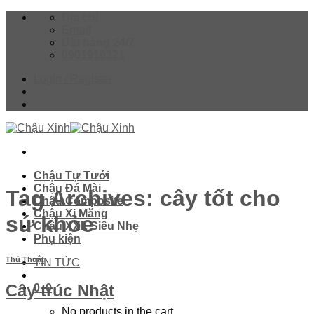
Skip
Địa chỉ
to
Email
content
Đặt hàng 24/7
0901916321
Login / Register
Chậu Tự Tưới
Chậu Đá Mài
Tag Archives:
cây tốt cho
Chậu Composite
Chậu Xi Măng
sứ khỏe
Chậu XXL Siêu Nhẹ
Phụ kiện
Thủ Thuật
TIN TỨC
Cây trúc Nhật
0
0
No products in the cart.