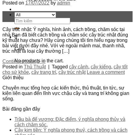
Posted on
17/07/2022
by
admin
17
Th7
Search
for:
Cây trúc nhật: Ý nghĩa, hình ảnh, cách trồng, chăm sóc tại
nhà Bạn đã biết cách trồng và chăm sóc cây trúc nhật đúng
0
kỹ thuật hay chưa? Hãy cùng chúng tôi tìm hiểu ngay trong
bài viết dưới đây nhé. Với vẻ ngoài mảnh mai, thanh nhã,
Cart
trúc nhật là loại cây thường […]
No products in the cart.
Continue reading
→
Posted in
Thủ Thuật
|
Tagged
cây cảnh
,
cây kiểng
,
cây tốt
cho sứ khỏe
,
cây trang trí
,
cây trúc nhật
Leave a comment
Giới thiệu
Chuyên mục tổng hợp các kiến thức, thủ thuật, tin tức, sự
kiện liên quan đến lĩnh vực chậu cây và trang trí không gian
sống.
Bài đăng gần đây
Trầu bà đế vương: Đặc điểm, ý nghĩa phong thủy và
cách chăm sóc.
Cây kim tiền: Ý nghĩa phong thuỷ, cách trồng và cách