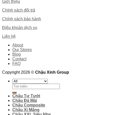
Giới thiệu
Chính sách đổi trả
Chính sách bảo hành
Điều khoản dịch vụ
Liên hệ
About
Our Stores
Blog
Contact
FAQ
Copyright 2026 ©
Chậu Xinh Group
Search
for:
Chậu Tự Tưới
Chậu Đá Mài
Chậu Composite
Chậu Xi Măng
Chậu XXL Siêu Nhẹ