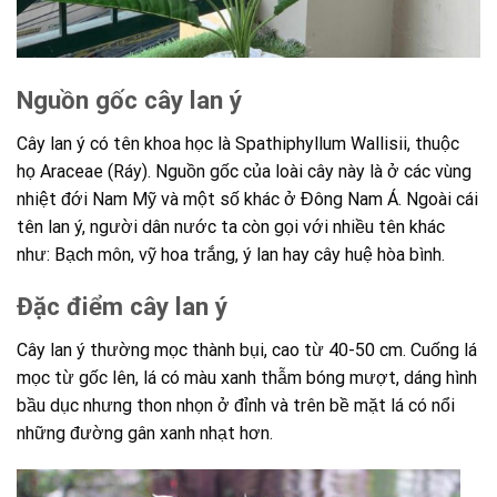
Nguồn gốc cây lan ý
Cây lan ý có tên khoa học là Spathiphyllum Wallisii, thuộc
họ Araceae (Ráy). Nguồn gốc của loài cây này là ở các vùng
nhiệt đới Nam Mỹ và một số khác ở Đông Nam Á. Ngoài cái
tên lan ý, người dân nước ta còn gọi với nhiều tên khác
như: Bạch môn, vỹ hoa trắng, ý lan hay cây huệ hòa bình.
Đặc điểm cây lan ý
Cây lan ý thường mọc thành bụi, cao từ 40-50 cm. Cuống lá
mọc từ gốc lên, lá có màu xanh thẫm bóng mượt, dáng hình
bầu dục nhưng thon nhọn ở đỉnh và trên bề mặt lá có nổi
những đường gân xanh nhạt hơn.