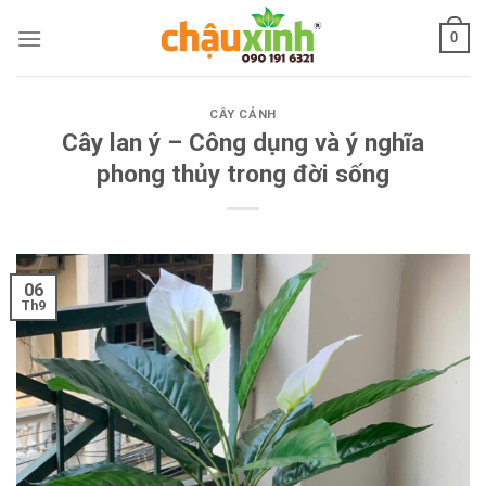
Skip
0
to
content
CÂY CẢNH
Cây lan ý – Công dụng và ý nghĩa
phong thủy trong đời sống
06
Th9