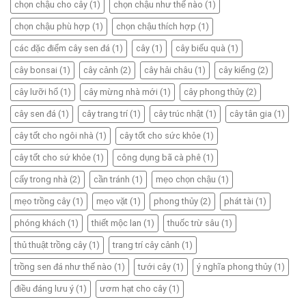
chọn chậu cho cây
(1)
chọn chậu như thế nào
(1)
chọn chậu phù hợp
(1)
chọn chậu thích hợp
(1)
các đặc điểm cây sen đá
(1)
cây
(1)
cây biếu quà
(1)
cây bonsai
(1)
cây cảnh
(2)
cây hải châu
(1)
cây kiểng
(2)
cây lưỡi hổ
(1)
cây mừng nhà mới
(1)
cây phong thủy
(2)
cây sen đá
(1)
cây trang trí
(1)
cây trúc nhật
(1)
cây tân gia
(1)
cây tốt cho ngôi nhà
(1)
cây tốt cho sức khỏe
(1)
cây tốt cho sứ khỏe
(1)
công dụng bã cà phê
(1)
cấy trong nhà
(2)
cần tránh
(1)
mẹo chọn chậu
(1)
mẹo trồng cây
(1)
mẹo vặt
(1)
phong thủy
(2)
phát tài
(1)
phóng khách
(1)
thiết mộc lan
(1)
thuốc trừ sâu
(1)
thủ thuật trồng cây
(1)
trang trí cây cảnh
(1)
trồng sen đá như thế nào
(1)
tưới cây
(1)
ý nghĩa phong thủy
(1)
điều đáng lưu ý
(1)
ươm hạt cho cây
(1)