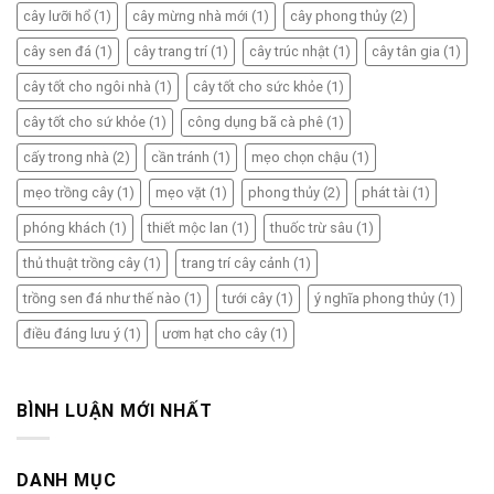
cây lưỡi hổ
(1)
cây mừng nhà mới
(1)
cây phong thủy
(2)
cây sen đá
(1)
cây trang trí
(1)
cây trúc nhật
(1)
cây tân gia
(1)
cây tốt cho ngôi nhà
(1)
cây tốt cho sức khỏe
(1)
cây tốt cho sứ khỏe
(1)
công dụng bã cà phê
(1)
cấy trong nhà
(2)
cần tránh
(1)
mẹo chọn chậu
(1)
mẹo trồng cây
(1)
mẹo vặt
(1)
phong thủy
(2)
phát tài
(1)
phóng khách
(1)
thiết mộc lan
(1)
thuốc trừ sâu
(1)
thủ thuật trồng cây
(1)
trang trí cây cảnh
(1)
trồng sen đá như thế nào
(1)
tưới cây
(1)
ý nghĩa phong thủy
(1)
điều đáng lưu ý
(1)
ươm hạt cho cây
(1)
BÌNH LUẬN MỚI NHẤT
DANH MỤC