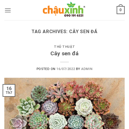
Skip
0
to
content
TAG ARCHIVES:
CÂY SEN ĐÁ
THỦ THUẬT
Cây sen đá
POSTED ON
16/07/2022
BY
ADMIN
16
Th7