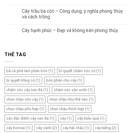
Cây trầu bà cột – Công dụng, ý nghĩa phong thủy
và cách trồng
Cây hạnh phúc – Đẹp và không kén phong thủy
THẺ TAG
bã cà phê làm phân bón
(1)
bí quyết chăm sóc cỏ
(1)
bí quyết trồng cỏ
(1)
bón phân cho cây
(1)
chăm sóc cây sen đá
(1)
chăm sóc sân vườn
(1)
chọn chậu cho cây
(1)
chọn chậu như thế nào
(1)
chọn chậu phù hợp
(1)
chọn chậu thích hợp
(1)
các đặc điểm cây sen đá
(1)
cây
(1)
cây biếu quà
(1)
cây bonsai
(1)
cây cảnh
(2)
cây hải châu
(1)
cây kiểng
(2)