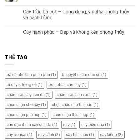
Cây trầu bà cột – Công dụng, ý nghĩa phong thủy
và cách trồng
Cây hạnh phúc – Đẹp và không kén phong thủy
THẺ TAG
bã cà phê làm phân bón
(1)
bí quyết chăm sóc cỏ
(1)
bí quyết trồng cỏ
(1)
bón phân cho cây
(1)
chăm sóc cây sen đá
(1)
chăm sóc sân vườn
(1)
chọn chậu cho cây
(1)
chọn chậu như thế nào
(1)
chọn chậu phù hợp
(1)
chọn chậu thích hợp
(1)
các đặc điểm cây sen đá
(1)
cây
(1)
cây biếu quà
(1)
cây bonsai
(1)
cây cảnh
(2)
cây hải châu
(1)
cây kiểng
(2)