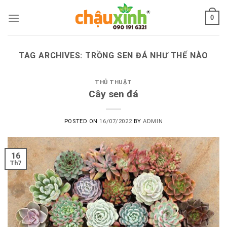
Skip
0
to
content
TAG ARCHIVES:
TRỒNG SEN ĐÁ NHƯ THẾ NÀO
THỦ THUẬT
Cây sen đá
POSTED ON
16/07/2022
BY
ADMIN
16
Th7