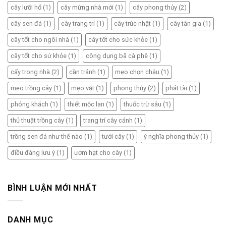
cây lưỡi hổ
(1)
cây mừng nhà mới
(1)
cây phong thủy
(2)
cây sen đá
(1)
cây trang trí
(1)
cây trúc nhật
(1)
cây tân gia
(1)
cây tốt cho ngôi nhà
(1)
cây tốt cho sức khỏe
(1)
cây tốt cho sứ khỏe
(1)
công dụng bã cà phê
(1)
cấy trong nhà
(2)
cần tránh
(1)
mẹo chọn chậu
(1)
mẹo trồng cây
(1)
mẹo vặt
(1)
phong thủy
(2)
phát tài
(1)
phóng khách
(1)
thiết mộc lan
(1)
thuốc trừ sâu
(1)
thủ thuật trồng cây
(1)
trang trí cây cảnh
(1)
trồng sen đá như thế nào
(1)
tưới cây
(1)
ý nghĩa phong thủy
(1)
điều đáng lưu ý
(1)
ươm hạt cho cây
(1)
BÌNH LUẬN MỚI NHẤT
DANH MỤC