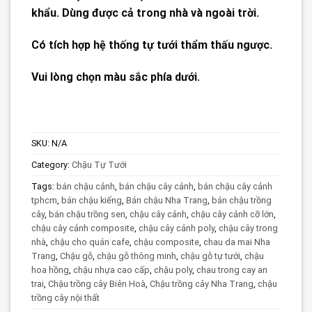
khẩu. Dùng được cả trong nhà và ngoài trời.
Có tích hợp hệ thống tự tưới thẩm thấu ngược.
Vui lòng chọn màu sắc phía dưới.
SKU:
N/A
Category:
Chậu Tự Tưới
Tags:
bán chậu cảnh
,
bán chậu cây cảnh
,
bán chậu cây cảnh
tphcm
,
bán chậu kiểng
,
Bán chậu Nha Trang
,
bán chậu trồng
cây
,
bán chậu trồng sen
,
chậu cây cảnh
,
chậu cây cảnh cỡ lớn
,
chậu cây cảnh composite
,
chậu cây cảnh poly
,
chậu cây trong
nhà
,
chậu cho quán cafe
,
chậu composite
,
chau da mai Nha
Trang
,
Chậu gỗ
,
chậu gỗ thông minh
,
chậu gỗ tự tưới
,
chậu
hoa hồng
,
chậu nhựa cao cấp
,
chậu poly
,
chau trong cay an
trai
,
Chậu trồng cây Biên Hoà
,
Chậu trồng cây Nha Trang
,
chậu
trồng cây nội thất