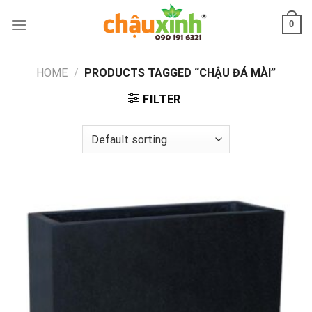
Skip
0
to
content
HOME
/
PRODUCTS TAGGED “CHẬU ĐÁ MÀI”
FILTER