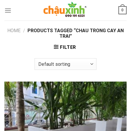
Skip
0
to
content
HOME
/
PRODUCTS TAGGED “CHAU TRONG CAY AN
TRAI”
FILTER