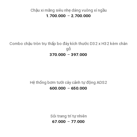
Chậu xi măng siêu nhẹ dáng vuông xí ngầu
1.700.000
–
2.700.000
Combo chậu tròn trụ thấp bo đáy kích thước D32 x H32 kèm chân
gỗ
370.000
–
397.000
Hệ thống bơm tưới cây cảnh tự động ADS2
600.000
–
650.000
Sỏi trang trí tự nhiên
67.000
–
77.000