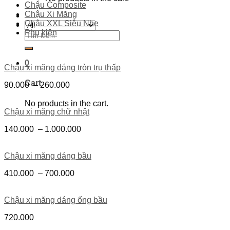
Chậu Composite
Chậu Xi Măng
Chậu XXL Siêu Nhẹ
Phụ kiện
Search
for:
0
Chậu xi măng dáng tròn trụ thấp
Cart
90.000
–
260.000
No products in the cart.
Chậu xi măng chữ nhật
140.000
–
1.000.000
Chậu xi măng dáng bầu
410.000
–
700.000
Chậu xi măng dáng ống bầu
720.000