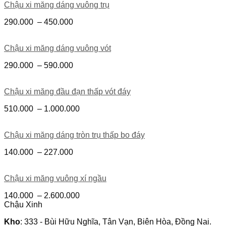
Chậu xi măng dáng vuông trụ
290.000
–
450.000
Chậu xi măng dáng vuông vót
290.000
–
590.000
Chậu xi măng đầu đạn thấp vót đáy
510.000
–
1.000.000
Chậu xi măng dáng tròn trụ thấp bo đáy
140.000
–
227.000
Chậu xi măng vuông xí ngầu
140.000
–
2.600.000
Chậu Xinh
Kho
: 333 - Bùi Hữu Nghĩa, Tân Vạn, Biên Hòa, Đồng Nai.