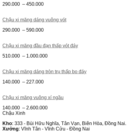
290.000
–
450.000
Chậu xi măng dáng vuông vót
290.000
–
590.000
Chậu xi măng đầu đạn thấp vót đáy
510.000
–
1.000.000
Chậu xi măng dáng tròn trụ thấp bo đáy
140.000
–
227.000
Chậu xi măng vuông xí ngầu
140.000
–
2.600.000
Chậu Xinh
Kho
: 333 - Bùi Hữu Nghĩa, Tân Vạn, Biên Hòa, Đồng Nai.
Xưởng
: Vĩnh Tân - Vĩnh Cửu - Đồng Nai