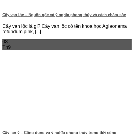
Cây vạn lộc – Nguồn gốc và ý nghĩa phong thủy và cách chăm sóc
Cây vạn lộc là gì? Cây vạn lộc có tên khoa học Aglaonema
rotundum pink, [...]
08
Th9
Cây lan ý – Công dụng và ý nghĩa phong thủy trong đời sống