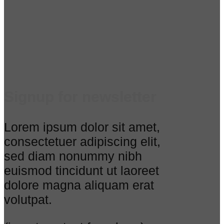
Signup for newsletter
Lorem ipsum dolor sit amet,
consectetuer adipiscing elit,
sed diam nonummy nibh
euismod tincidunt ut laoreet
dolore magna aliquam erat
volutpat.