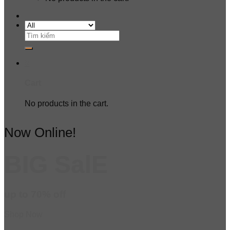
Search
for:
0
Cart
No products in the cart.
Now Online!
BIG SalE
up to
70%
off
Shop Now