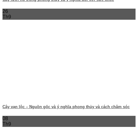
26
Th9
Cây vạn lộc – Nguồn gốc và ý nghĩa phong thủy và cách chăm sóc
08
Th9