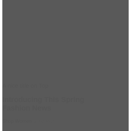
A nice title on Top
Introducing This Spring
Fashion News
Shop Women
Shop Men