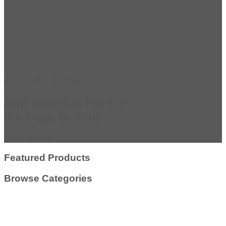
A nice title on Top
Add anything Here in
the Page Builder
Shop Women
Featured Products
Browse Categories