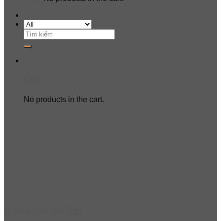
Search
for:
0
Cart
No products in the cart.
A nice title on Top