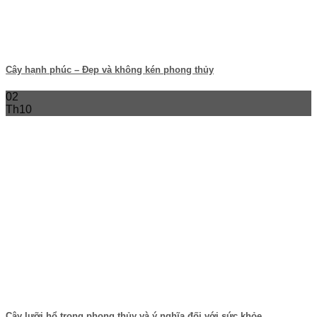
Cây hạnh phúc – Đẹp và không kén phong thủy
02
Th10
Cây lưỡi hổ trong phong thủy và ý nghĩa đối với sức khỏe