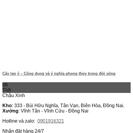
Cây lan ý – Công dụng và ý nghĩa phong thủy trong đời sống
06
Th9
Chậu Xinh
Kho
: 333 - Bùi Hữu Nghĩa, Tân Vạn, Biên Hòa, Đồng Nai.
Xưởng
: Vĩnh Tân - Vĩnh Cửu - Đồng Nai
Hotline và zalo:
0901916321
Nhận đặt hàng 24/7