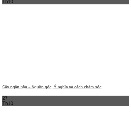
Th10
Cây ngân hậu – Nguồn gốc, Ý nghĩa và cách chăm sóc
27
Th10