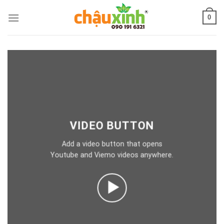
Skip
0
to
content
VIDEO BUTTON
Add a video button that opens
Youtube and Viemo videos anywhere.