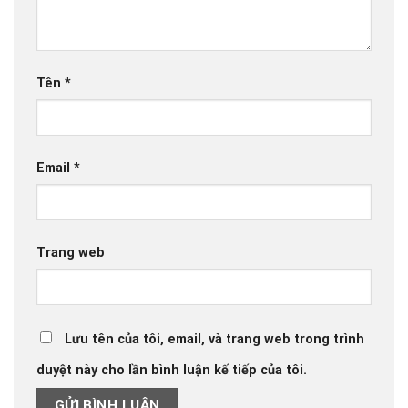
Tên
*
Email
*
Trang web
Lưu tên của tôi, email, và trang web trong trình
duyệt này cho lần bình luận kế tiếp của tôi.