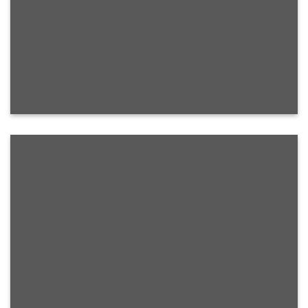
SHOW ON HOVER
Select between various hover effects