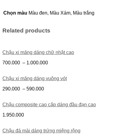
Chọn màu
Màu đen, Màu Xám, Màu trắng
Related products
Chậu xi măng dáng chữ nhật cao
700.000
–
1.000.000
Chậu xi măng dáng vuông vót
290.000
–
590.000
Chậu composite cao cấp dáng đầu đạn cao
1.950.000
Chậu đá mài dáng trứng miệng rộng