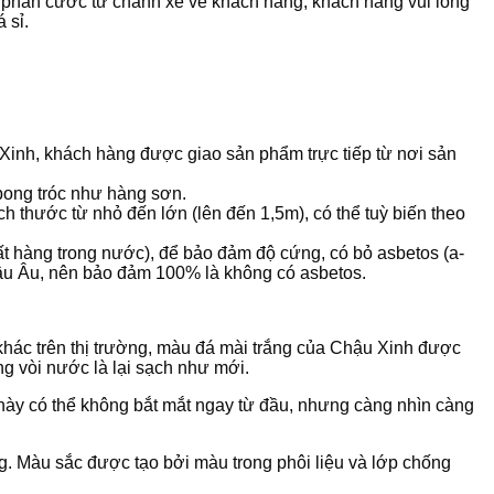
 phần cước từ chành xe về khách hàng, khách hàng vui lòng
 sỉ.
Xinh, khách hàng được giao sản phẩm trực tiếp từ nơi sản
bong tróc như hàng sơn.
 thước từ nhỏ đến lớn (lên đến 1,5m), có thể tuỳ biến theo
uất hàng trong nước), để bảo đảm độ cứng, có bỏ asbetos (a-
hâu Âu, nên bảo đảm 100% là không có asbetos.
hác trên thị trường, màu đá mài trắng của Chậu Xinh được
g vòi nước là lại sạch như mới.
ày có thể không bắt mắt ngay từ đầu, nhưng càng nhìn càng
ng. Màu sắc được tạo bởi màu trong phôi liệu và lớp chống