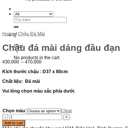
Search
for:
Home
/
Chậu Đá Mài
0
Chậu đá mài dáng đầu đạn
Cart
No products in the cart.
430.000
–
470.000
Kích thước chậu : D37 x 80cm
Chất liệu: Đá mài
Vui lòng chọn màu sắc phía dưới.
Chọn màu
Clear
Chậu
đá
Add to cart
mài