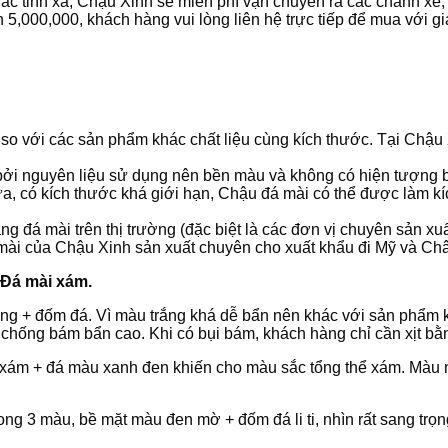
 tỉnh xa, Chậu Xinh sẽ miễn phí vận chuyển ra các chành xe,
 5,000,000, khách hàng vui lòng liên hệ trực tiếp để mua với giá
so với các sản phẩm khác chất liệu cùng kích thước. Tại Chậu 
ởi nguyên liệu sử dụng nên bền màu và không có hiện tượng 
 có kích thước khá giới hạn, Chậu đá mài có thể được làm kích
g đá mài trên thị trường (đặc biệt là các đơn vị chuyên sản x
 mài của Chậu Xinh sản xuất chuyên cho xuất khẩu đi Mỹ và C
 Đá mài xám.
ng + đốm đá. Vì màu trắng khá dễ bẩn nên khác với sản phẩm k
hống bám bẩn cao. Khi có bụi bám, khách hàng chỉ cần xịt bằn
xám + đá màu xanh đen khiến cho màu sắc tổng thể xám. Màu n
ng 3 màu, bề mặt màu đen mờ + đốm đá li ti, nhìn rất sang trọ