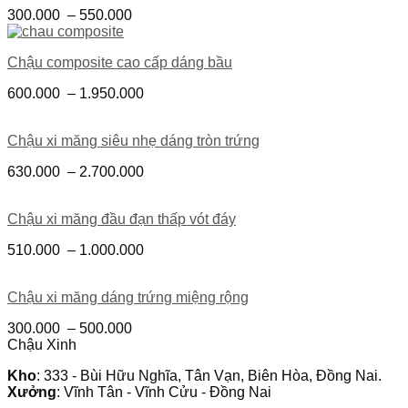
300.000
–
550.000
Chậu composite cao cấp dáng bầu
600.000
–
1.950.000
Chậu xi măng siêu nhẹ dáng tròn trứng
630.000
–
2.700.000
Chậu xi măng đầu đạn thấp vót đáy
510.000
–
1.000.000
Chậu xi măng dáng trứng miệng rộng
300.000
–
500.000
Chậu Xinh
Kho
: 333 - Bùi Hữu Nghĩa, Tân Vạn, Biên Hòa, Đồng Nai.
Xưởng
: Vĩnh Tân - Vĩnh Cửu - Đồng Nai