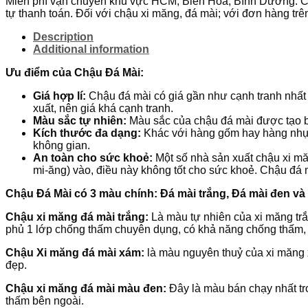
Miễn phí vận chuyển khu vực HCM, Biên Hoà, Bình Dương. Các
dáng
tự thanh toán. Đối với chậu xi măng, đá mài; với đơn hàng trên
đầu
đạn
Description
quantity
Additional information
Ưu điểm của Chậu Đá Mài:
Giá hợp lí:
Chậu đá mài có giá gần như cạnh tranh nhất 
xuất, nên giá khá cạnh tranh.
Màu sắc tự nhiên:
Màu sắc của chậu đá mài được tạo b
Kích thước đa dạng:
Khác với hàng gốm hay hàng nhựa,
không gian.
An toàn cho sức khoẻ:
Một số nhà sản xuất chậu xi măn
mi-ăng) vào, điều này không tốt cho sức khoẻ. Chậu đá
Chậu Đá Mài có 3 màu chính: Đá mài trắng, Đá mài đen và
Chậu xi măng đá mài trắng:
Là màu tự nhiên của xi măng trắ
phủ 1 lớp chống thấm chuyên dụng, có khả năng chống thấm, c
Chậu Xi măng đá mài xám:
là màu nguyên thuỷ của xi măng 
đẹp.
Chậu xi măng đá mài màu đen:
Đây là màu bán chạy nhất tro
thấm bên ngoài.