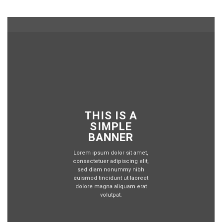
THIS IS A
SIMPLE
BANNER
Lorem ipsum dolor sit amet,
consectetuer adipiscing elit,
sed diam nonummy nibh
euismod tincidunt ut laoreet
dolore magna aliquam erat
volutpat.