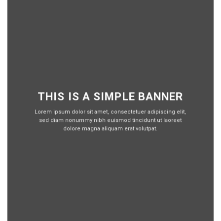
THIS IS A SIMPLE BANNER
Lorem ipsum dolor sit amet, consectetuer adipiscing elit,
sed diam nonummy nibh euismod tincidunt ut laoreet
dolore magna aliquam erat volutpat.