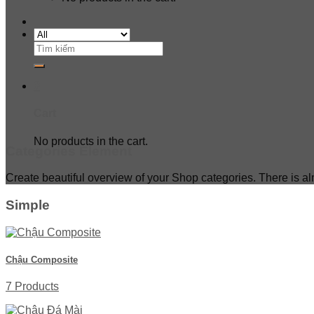
Search
for:
0
Cart
No products in the cart.
Categories Element
Create beautiful overview of your Shop categories. There is a
Simple
Chậu Composite
7 Products