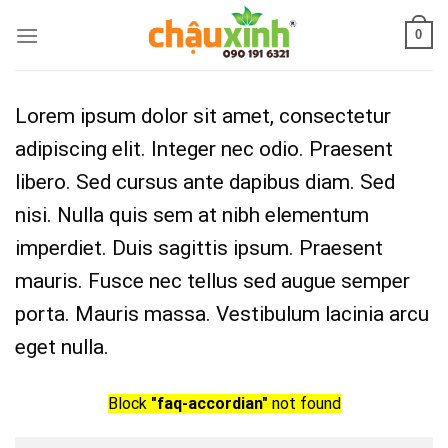
Skip
0
to
content
Lorem ipsum dolor sit amet, consectetur
adipiscing elit. Integer nec odio. Praesent
libero. Sed cursus ante dapibus diam. Sed
nisi. Nulla quis sem at nibh elementum
imperdiet. Duis sagittis ipsum. Praesent
mauris. Fusce nec tellus sed augue semper
porta. Mauris massa. Vestibulum lacinia arcu
eget nulla.
Block
"faq-accordian"
not found