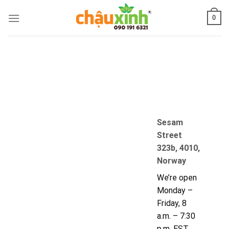
Skip
0
to
content
Sesam
Street
323b, 4010,
Norway
We’re open
Monday –
Friday, 8
a.m. – 7:30
p.m. EST