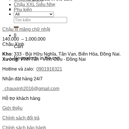
Chậu XXL Siêu Nhẹ
Phụ kiện
Search
for:
Chậu xi măng chữ nhật
0
140.000
–
1.000.000
Chậu Xinh
Cart
Kho
: 333 - Bùi Hữu Nghĩa, Tân Vạn, Biên Hòa, Đồng Nai.
No products in the cart.
Xưởng
: Vĩnh Tân - Vĩnh Cửu - Đồng Nai
Hotline và zalo:
0901916321
Nhận đặt hàng 24/7
chauxinh2016@gmail.com
Hỗ trợ khách hàng
Giới thiệu
Chính sách đổi trả
Chính sách bảo hành