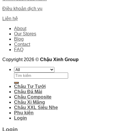
Điều khoản dịch vụ
Liên hệ
About
Our Stores
Blog
Contact
FAQ
Copyright 2026 ©
Chậu Xinh Group
Search
for:
Chậu Tự Tưới
Chậu Đá Mài
Chậu Composite
Chậu Xi Măng
Chậu XXL Siêu Nhẹ
Phụ kiện
Login
Login