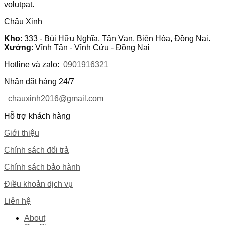
volutpat.
Chậu Xinh
Kho
: 333 - Bùi Hữu Nghĩa, Tân Vạn, Biên Hòa, Đồng Nai.
Xưởng
: Vĩnh Tân - Vĩnh Cửu - Đồng Nai
Hotline và zalo:
0901916321
Nhận đặt hàng 24/7
chauxinh2016@gmail.com
Hỗ trợ khách hàng
Giới thiệu
Chính sách đổi trả
Chính sách bảo hành
Điều khoản dịch vụ
Liên hệ
About