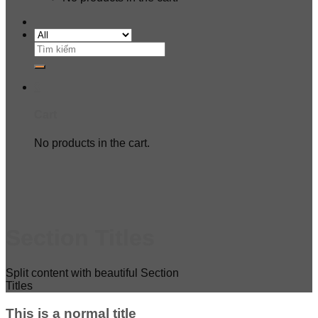
Search
for:
0
Cart
No products in the cart.
Section Titles
Split content with beautiful Section
Titles
This is a normal title