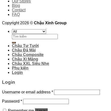
Our Stores
Blog
Contact
FAQ
Copyright 2026 ©
Chậu Xinh Group
Search
for:
Chậu Tự Tưới
Chậu Đá Mài
Chậu Composite
Chậu Xi Măng
Chậu XXL Siêu Nhẹ
Phụ kiện
Login
Login
Username or email address
*
Password
*
Remember me
Log in